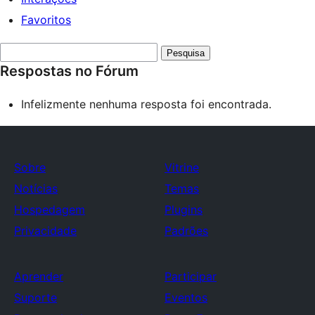
Favoritos
Pesquisar
Respostas no Fórum
respostas:
Infelizmente nenhuma resposta foi encontrada.
Sobre
Vitrine
Notícias
Temas
Hospedagem
Plugins
Privacidade
Padrões
Aprender
Participar
Suporte
Eventos