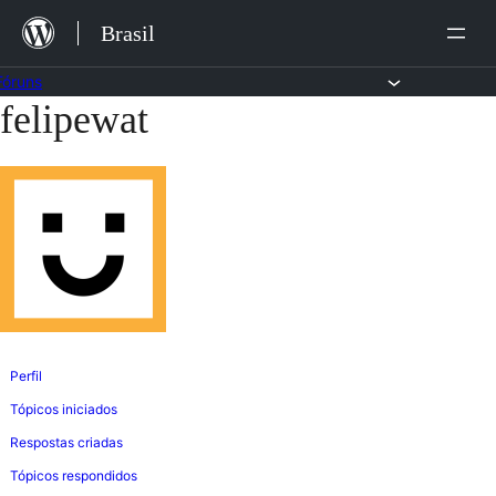
Ir
Brasil
para
o
Fóruns
felipewat
Pular
conteúdo
para
o
conteúdo
Perfil
Tópicos iniciados
Respostas criadas
Tópicos respondidos