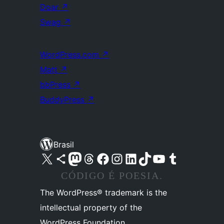
Doar
↗
Swag
↗
WordPress.com
↗
Matt
↗
bbPress
↗
BuddyPress
↗
Brasil
Acessar nossa conta do X (antigo Twitter)
Acessar nossa conta do Bluesky
Acessar nossa conta do Mastodon
Acessar nossa conta do Threads
Acessar nossa página do Facebook
Acessar nossa conta do Instagram
Acessar nossa conta do LinkedIn
Acessar nossa conta do TikTok
Acessar nosso canal do YouTube
Acessar nossa conta no Tumblr
CÓDIGO É POESIA.
The WordPress® trademark is the
intellectual property of the
WordPress Foundation.