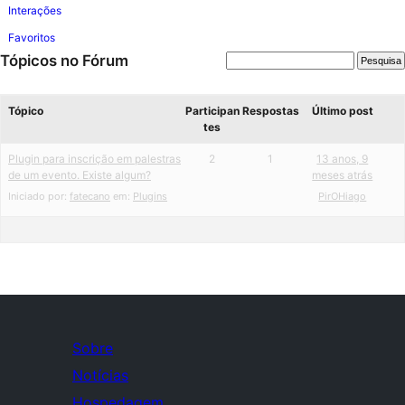
Interações
Favoritos
Tópicos no Fórum
Tópico
Participan
Respostas
Último post
tes
Plugin para inscrição em palestras
2
1
13 anos, 9
de um evento. Existe algum?
meses atrás
Iniciado por:
fatecano
em:
Plugins
PirOHiago
Sobre
Notícias
Hospedagem