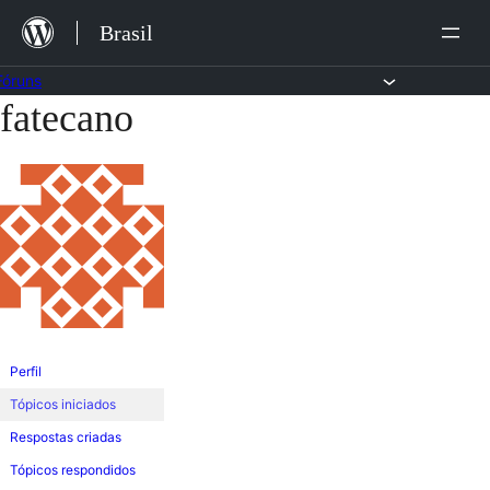
Ir
Brasil
para
o
Fóruns
fatecano
Pular
conteúdo
para
o
conteúdo
Perfil
Tópicos iniciados
Respostas criadas
Tópicos respondidos