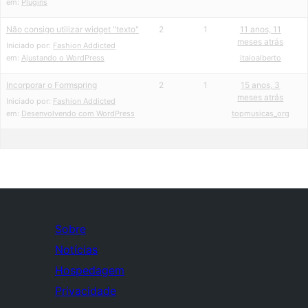
em:
Plugins
Não consigo utilizar widget "texto"
2
1
11 anos, 11
meses atrás
Iniciado por:
Fashion Addicted
em:
Ajustando o WordPress
italoalberto
Incorporar o Formspring
2
1
15 anos, 3
meses atrás
Iniciado por:
Fashion Addicted
em:
Desenvolvendo com WordPress
topmusicas_org
Sobre
Notícias
Hospedagem
Privacidade