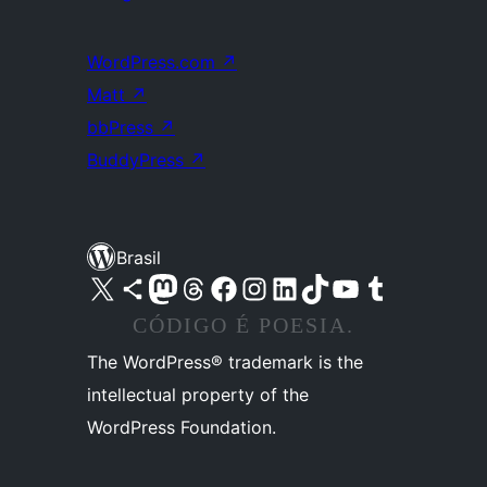
WordPress.com
↗
Matt
↗
bbPress
↗
BuddyPress
↗
Brasil
Acessar nossa conta do X (antigo Twitter)
Acessar nossa conta do Bluesky
Acessar nossa conta do Mastodon
Acessar nossa conta do Threads
Acessar nossa página do Facebook
Acessar nossa conta do Instagram
Acessar nossa conta do LinkedIn
Acessar nossa conta do TikTok
Acessar nosso canal do YouTube
Acessar nossa conta no Tumblr
CÓDIGO É POESIA.
The WordPress® trademark is the
intellectual property of the
WordPress Foundation.