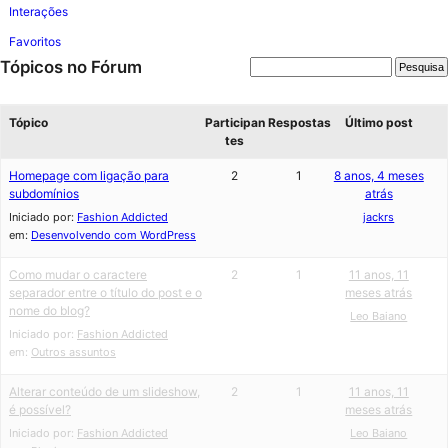
Interações
Favoritos
Tópicos no Fórum
Tópico
Participan
Respostas
Último post
tes
Homepage com ligação para
2
1
8 anos, 4 meses
subdomínios
atrás
Iniciado por:
Fashion Addicted
jackrs
em:
Desenvolvendo com WordPress
Como mudar o caractere
2
1
11 anos, 11
separador entre o título do post e o
meses atrás
nome do blog?
Leo Baiano
Iniciado por:
Fashion Addicted
em:
Outros assuntos
Alterar conteúdo de um slideshow,
2
1
11 anos, 11
é possível?
meses atrás
Iniciado por:
Fashion Addicted
Leo Baiano