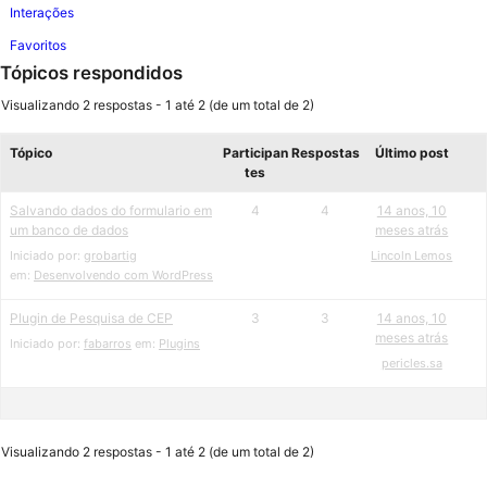
Interações
Favoritos
Tópicos respondidos
Visualizando 2 respostas - 1 até 2 (de um total de 2)
Tópico
Participan
Respostas
Último post
tes
Salvando dados do formulario em
4
4
14 anos, 10
um banco de dados
meses atrás
Iniciado por:
grobartig
Lincoln Lemos
em:
Desenvolvendo com WordPress
Plugin de Pesquisa de CEP
3
3
14 anos, 10
meses atrás
Iniciado por:
fabarros
em:
Plugins
pericles.sa
Visualizando 2 respostas - 1 até 2 (de um total de 2)