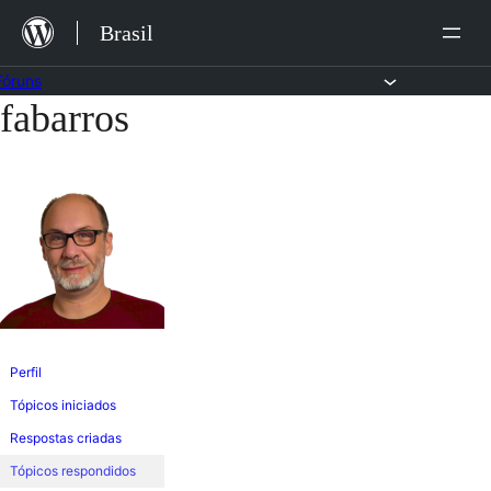
Ir
Brasil
para
o
Fóruns
fabarros
Pular
conteúdo
para
o
conteúdo
Perfil
Tópicos iniciados
Respostas criadas
Tópicos respondidos