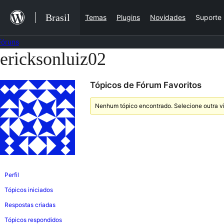
Ir
Brasil
Temas
Plugins
Novidades
Suporte
para
o
Fóruns
conteúdo
ericksonluiz02
Pular
para
Tópicos de Fórum Favoritos
o
conteúdo
Nenhum tópico encontrado. Selecione outra vi
Perfil
Tópicos iniciados
Respostas criadas
Tópicos respondidos