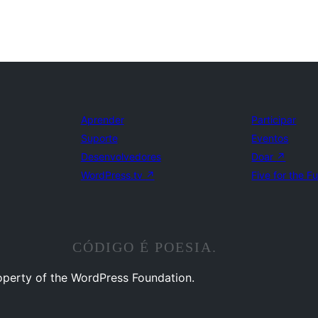
Aprender
Participar
Suporte
Eventos
Desenvolvedores
Doar
↗
WordPress.tv
↗
Five for the F
CÓDIGO É POESIA.
operty of the WordPress Foundation.