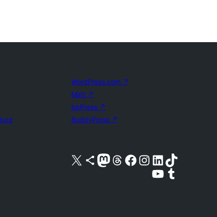
WordPress.com
↗
Matt
↗
bbPress
↗
uture
BuddyPress
↗
Acessar nossa conta do X (antigo Twitter)
Acessar nossa conta do Bluesky
Acessar nossa conta do Mastodon
Acessar nossa conta do Threads
Acessar nossa página do Facebook
Acessar nossa conta do Instagram
Acessar nossa conta do LinkedIn
Acessar nossa conta do TikTok
Acessar nosso canal do YouTube
Acessar nossa conta no Tumblr