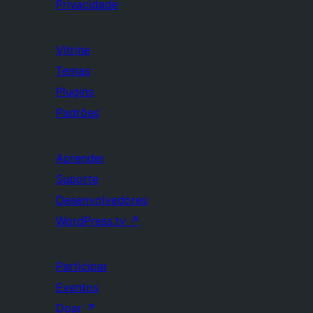
Privacidade
Vitrine
Temas
Plugins
Padrões
Aprender
Suporte
Desenvolvedores
WordPress.tv
↗
Participar
Eventos
Doar
↗