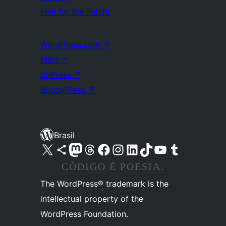
Five for the Future
WordPress.com
↗
Matt
↗
bbPress
↗
BuddyPress
↗
Brasil
Acessar nossa conta do X (antigo Twitter)
Acessar nossa conta do Bluesky
Acessar nossa conta do Mastodon
Acessar nossa conta do Threads
Acessar nossa página do Facebook
Acessar nossa conta do Instagram
Acessar nossa conta do LinkedIn
Acessar nossa conta do TikTok
Acessar nosso canal do YouTube
Acessar nossa conta no Tumblr
CÓDIGO É POESIA.
The WordPress® trademark is the
intellectual property of the
WordPress Foundation.