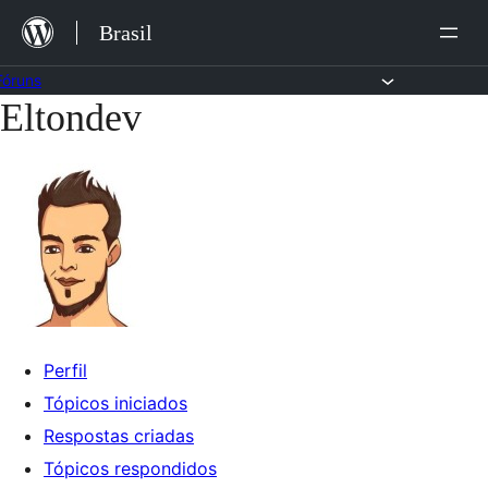
Ir
Brasil
para
o
Fóruns
Eltondev
Pular
conteúdo
para
o
conteúdo
Perfil
Tópicos iniciados
Respostas criadas
Tópicos respondidos