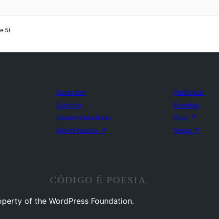
e 5)
Aprender
Participar
Suporte
Eventos
Desenvolvedores
Doar
↗
WordPress.tv
↗
Swag
↗
CÓDIGO É POESIA.
operty of the WordPress Foundation.