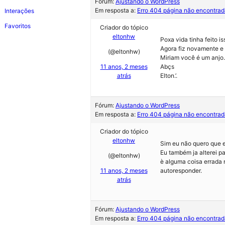
Fórum:
Ajustando o WordPress
Em resposta a:
Erro 404 página não encontrad
Interações
Favoritos
Criador do tópico
eltonhw
Poxa vida tinha feito i
Agora fiz novamente e 
(@eltonhw)
Miriam você é um anjo…
11 anos, 2 meses
Abçs
atrás
Elton.’.
Fórum:
Ajustando o WordPress
Em resposta a:
Erro 404 página não encontrad
Criador do tópico
eltonhw
Sim eu não quero que e
Eu também ja alterei pa
(@eltonhw)
è alguma coisa errada
11 anos, 2 meses
autoresponder.
atrás
Fórum:
Ajustando o WordPress
Em resposta a:
Erro 404 página não encontrad