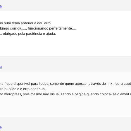
a
sso num tema anterior e deu erro.
bingo corrigiu….. funcionando perfeitamente…..
 obrigado pela paciência e ajuda.
a
la fique disponível para todos, somente quem acessar através do link. (para capt
ra publico e o erro continua.
 no wordpress, pois mesmo não visualizando a página quando coloca-se o email 
a