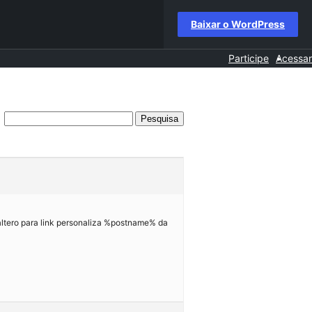
Baixar o WordPress
Participe
Acessar
ltero para link personaliza %postname% da