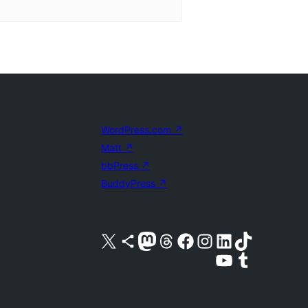
WordPress.com
↗
Matt
↗
bbPress
↗
BuddyPress
↗
Acessar nossa conta do X (antigo Twitter)
Acessar nossa conta do Bluesky
Acessar nossa conta do Mastodon
Acessar nossa conta do Threads
Acessar nossa página do Facebook
Acessar nossa conta do Instagram
Acessar nossa conta do LinkedIn
Acessar nossa conta do TikTok
Acessar nosso canal do YouTube
Acessar nossa conta no Tumblr