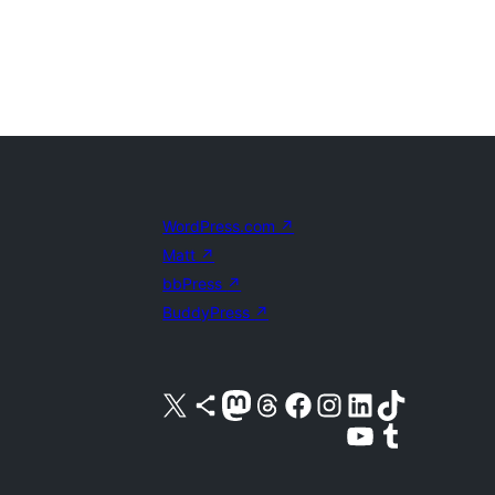
WordPress.com
↗
Matt
↗
bbPress
↗
BuddyPress
↗
Acessar nossa conta do X (antigo Twitter)
Acessar nossa conta do Bluesky
Acessar nossa conta do Mastodon
Acessar nossa conta do Threads
Acessar nossa página do Facebook
Acessar nossa conta do Instagram
Acessar nossa conta do LinkedIn
Acessar nossa conta do TikTok
Acessar nosso canal do YouTube
Acessar nossa conta no Tumblr