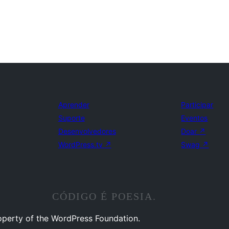
Aprender
Participar
Suporte
Eventos
Desenvolvedores
Doar
↗
WordPress.tv
↗
Swag
↗
CÓDIGO É POESIA.
operty of the WordPress Foundation.