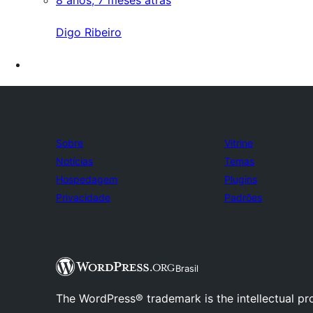
8 anos, 7 meses atrás
Digo Ribeiro
Sobre
Vitrine
Notícias
Temas
Hospedagem
Plugins
Privacidade
Padrões
Brasil
The WordPress® trademark is the intellectual pr