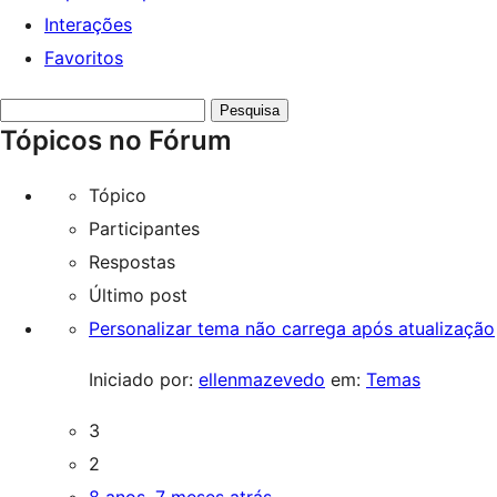
Interações
Favoritos
Pesquisar
Tópicos no Fórum
tópicos:
Tópico
Participantes
Respostas
Último post
Personalizar tema não carrega após atualização
Iniciado por:
ellenmazevedo
em:
Temas
3
2