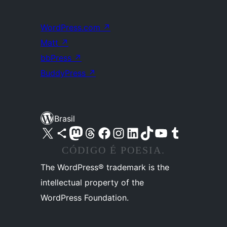
WordPress.com
↗
Matt
↗
bbPress
↗
BuddyPress
↗
Brasil
Acessar nossa conta do X (antigo Twitter)
Acessar nossa conta do Bluesky
Acessar nossa conta do Mastodon
Acessar nossa conta do Threads
Acessar nossa página do Facebook
Acessar nossa conta do Instagram
Acessar nossa conta do LinkedIn
Acessar nossa conta do TikTok
Acessar nosso canal do YouTube
Acessar nossa conta no Tumblr
CÓDIGO É POESIA.
The WordPress® trademark is the
intellectual property of the
WordPress Foundation.