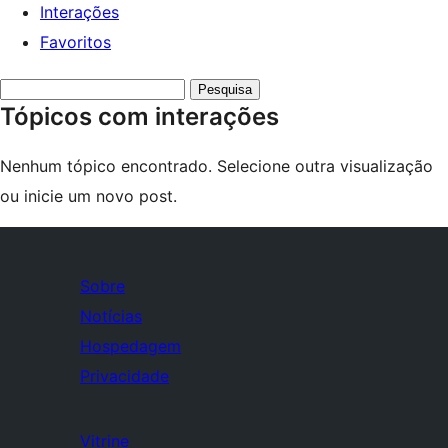
Interações
Favoritos
Pesquisar
Tópicos com interações
tópicos:
Nenhum tópico encontrado. Selecione outra visualização
ou inicie um novo post.
Sobre
Notícias
Hospedagem
Privacidade
Vitrine