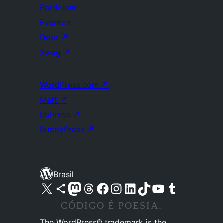
Participar
Eventos
Doar
↗
Swag
↗
WordPress.com
↗
Matt
↗
bbPress
↗
BuddyPress
↗
Brasil
Acessar nossa conta do X (antigo Twitter)
Acessar nossa conta do Bluesky
Acessar nossa conta do Mastodon
Acessar nossa conta do Threads
Acessar nossa página do Facebook
Acessar nossa conta do Instagram
Acessar nossa conta do LinkedIn
Acessar nossa conta do TikTok
Acessar nosso canal do YouTube
Acessar nossa conta no Tumblr
CÓDIGO É POESIA.
The WordPress® trademark is the