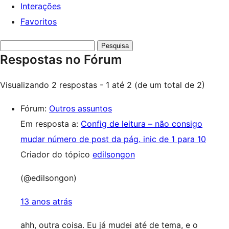
Interações
Favoritos
Pesquisar
Respostas no Fórum
respostas:
Visualizando 2 respostas - 1 até 2 (de um total de 2)
Fórum:
Outros assuntos
Em resposta a:
Config de leitura – não consigo
mudar número de post da pág. inic de 1 para 10
Criador do tópico
edilsongon
(@edilsongon)
13 anos atrás
ahh, outra coisa. Eu já mudei até de tema, e o