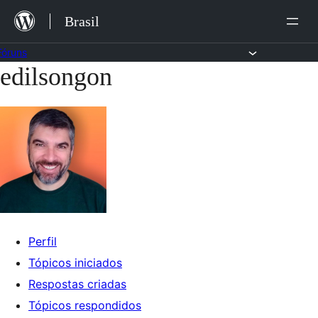
Ir
Brasil
para
o
Fóruns
edilsongon
Pular
conteúdo
para
o
conteúdo
Perfil
Tópicos iniciados
Respostas criadas
Tópicos respondidos