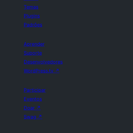
Temas
Plugins
Padrões
Aprender
Suporte
Desenvolvedores
WordPress.tv
↗
Participar
Eventos
Doar
↗
Swag
↗