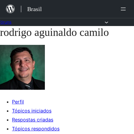
Ir
Brasil
para
o
Fóruns
rodrigo aguinaldo camilo
Pular
conteúdo
para
o
conteúdo
Perfil
Tópicos iniciados
Respostas criadas
Tópicos respondidos