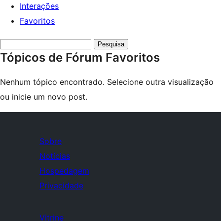
Interações
Favoritos
Pesquisar
Tópicos de Fórum Favoritos
tópicos:
Nenhum tópico encontrado. Selecione outra visualização
ou inicie um novo post.
Sobre
Notícias
Hospedagem
Privacidade
Vitrine