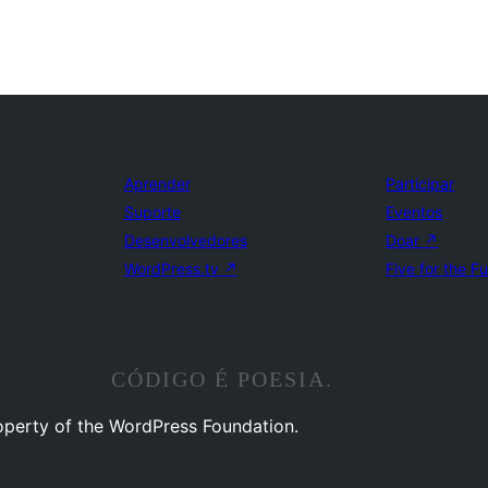
Aprender
Participar
Suporte
Eventos
Desenvolvedores
Doar
↗
WordPress.tv
↗
Five for the F
CÓDIGO É POESIA.
operty of the WordPress Foundation.