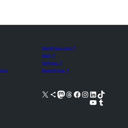
WordPress.com
↗
Matt
↗
bbPress
↗
uture
BuddyPress
↗
Acessar nossa conta do X (antigo Twitter)
Acessar nossa conta do Bluesky
Acessar nossa conta do Mastodon
Acessar nossa conta do Threads
Acessar nossa página do Facebook
Acessar nossa conta do Instagram
Acessar nossa conta do LinkedIn
Acessar nossa conta do TikTok
Acessar nosso canal do YouTube
Acessar nossa conta no Tumblr