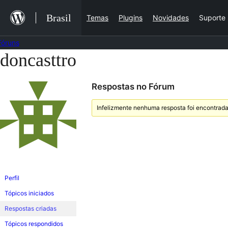
Ir
Brasil
Temas
Plugins
Novidades
Suporte
para
o
Fóruns
conteúdo
doncasttro
Pular
para
Respostas no Fórum
o
conteúdo
Infelizmente nenhuma resposta foi encontrada
Perfil
Tópicos iniciados
Respostas criadas
Tópicos respondidos