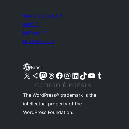
WordPress.com
↗
Matt
↗
bbPress
↗
BuddyPress
↗
Brasil
Acessar nossa conta do X (antigo Twitter)
Acessar nossa conta do Bluesky
Acessar nossa conta do Mastodon
Acessar nossa conta do Threads
Acessar nossa página do Facebook
Acessar nossa conta do Instagram
Acessar nossa conta do LinkedIn
Acessar nossa conta do TikTok
Acessar nosso canal do YouTube
Acessar nossa conta no Tumblr
CÓDIGO É POESIA.
The WordPress® trademark is the
intellectual property of the
WordPress Foundation.