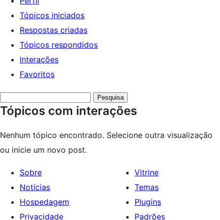
Perfil
Tópicos iniciados
Respostas criadas
Tópicos respondidos
Interações
Favoritos
Pesquisar
Tópicos com interações
tópicos:
Nenhum tópico encontrado. Selecione outra visualização
ou inicie um novo post.
Sobre
Vitrine
Notícias
Temas
Hospedagem
Plugins
Privacidade
Padrões