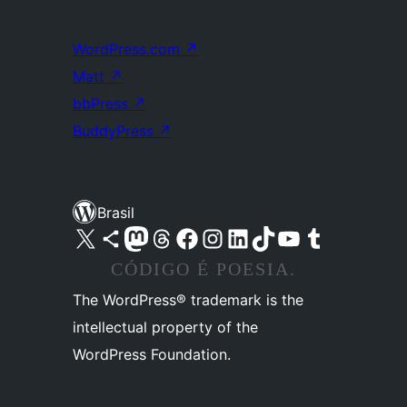
WordPress.com
↗
Matt
↗
bbPress
↗
BuddyPress
↗
Brasil
Acessar nossa conta do X (antigo Twitter)
Acessar nossa conta do Bluesky
Acessar nossa conta do Mastodon
Acessar nossa conta do Threads
Acessar nossa página do Facebook
Acessar nossa conta do Instagram
Acessar nossa conta do LinkedIn
Acessar nossa conta do TikTok
Acessar nosso canal do YouTube
Acessar nossa conta no Tumblr
CÓDIGO É POESIA.
The WordPress® trademark is the
intellectual property of the
WordPress Foundation.