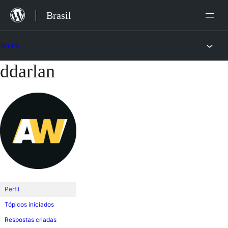
Ir
Brasil
para
o
Fóruns
conteúdo
ddarlan
Pular
para
o
conteúdo
Perfil
Tópicos iniciados
Respostas criadas