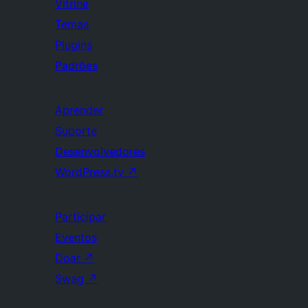
Vitrine
Temas
Plugins
Padrões
Aprender
Suporte
Desenvolvedores
WordPress.tv
↗
Participar
Eventos
Doar
↗
Swag
↗