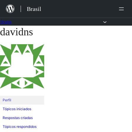
Ir
Brasil
para
o
Fóruns
davidns
Pular
conteúdo
para
o
conteúdo
Perfil
Tópicos iniciados
Respostas criadas
Tópicos respondidos