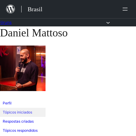
Ir
Brasil
para
o
Fóruns
Daniel Mattoso
Pular
conteúdo
para
o
conteúdo
Perfil
Tópicos iniciados
Respostas criadas
Tópicos respondidos