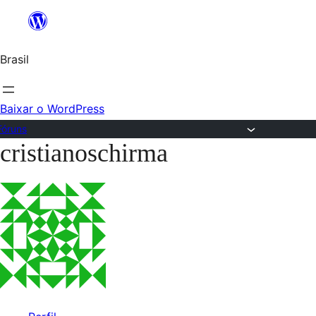
Ir
para
Brasil
o
conteúdo
Baixar o WordPress
Fóruns
cristianoschirma
Pular
para
o
conteúdo