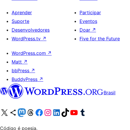
Aprender
Participar
Suporte
Eventos
Desenvolvedores
Doar
↗
WordPress.tv
↗
Five for the Future
WordPress.com
↗
Matt
↗
bbPress
↗
BuddyPress
↗
Brasil
Acessar nossa conta do X (antigo Twitter)
Acessar nossa conta do Bluesky
Acessar nossa conta do Mastodon
Acessar nossa conta do Threads
Acessar nossa página do Facebook
Acessar nossa conta do Instagram
Acessar nossa conta do LinkedIn
Acessar nossa conta do TikTok
Acessar nosso canal do YouTube
Acessar nossa conta no Tumblr
Código é poesia.