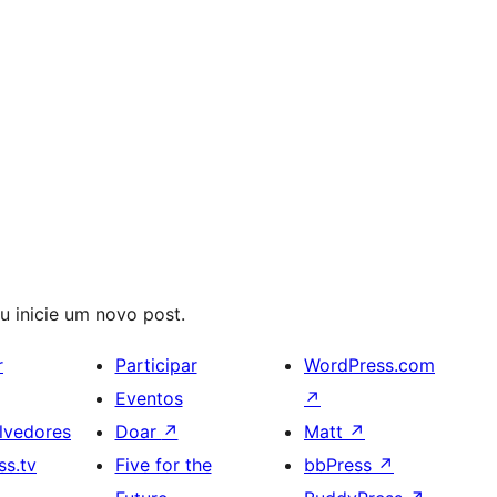
u inicie um novo post.
r
Participar
WordPress.com
Eventos
↗
lvedores
Doar
↗
Matt
↗
s.tv
Five for the
bbPress
↗