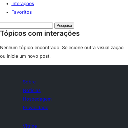
Interações
Favoritos
Pesquisar
Tópicos com interações
tópicos:
Nenhum tópico encontrado. Selecione outra visualização
ou inicie um novo post.
Sobre
Notícias
Hospedagem
Privacidade
Vitrine