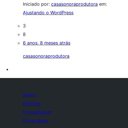
Iniciado por:
casasonoraprodutora
em:
Ajustando o WordPress
3
8
6 anos, 8 meses atrás
casasonoraprodutora
Sobre
Notícias
Hospedagem
Privacidade