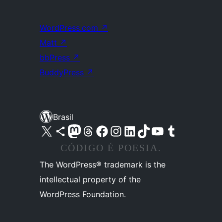
WordPress.com
↗
Matt
↗
bbPress
↗
BuddyPress
↗
Brasil
Acessar nossa conta do X (antigo Twitter)
Acessar nossa conta do Bluesky
Acessar nossa conta do Mastodon
Acessar nossa conta do Threads
Acessar nossa página do Facebook
Acessar nossa conta do Instagram
Acessar nossa conta do LinkedIn
Acessar nossa conta do TikTok
Acessar nosso canal do YouTube
Acessar nossa conta no Tumblr
CÓDIGO É POESIA.
The WordPress® trademark is the
intellectual property of the
WordPress Foundation.