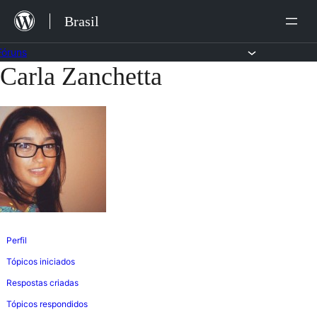
Ir
Brasil
para
o
Fóruns
Carla Zanchetta
Pular
conteúdo
para
o
conteúdo
Perfil
Tópicos iniciados
Respostas criadas
Tópicos respondidos