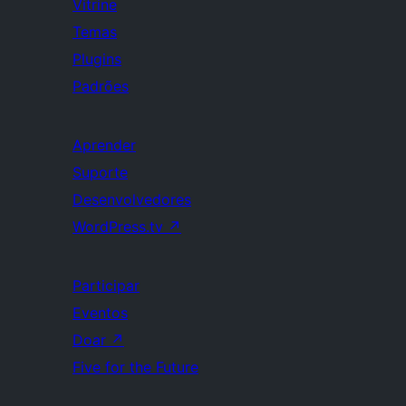
Vitrine
Temas
Plugins
Padrões
Aprender
Suporte
Desenvolvedores
WordPress.tv
↗
Participar
Eventos
Doar
↗
Five for the Future