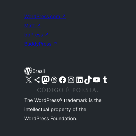
WordPress.com
↗
Matt
↗
bbPress
↗
BuddyPress
↗
Brasil
Acessar nossa conta do X (antigo Twitter)
Acessar nossa conta do Bluesky
Acessar nossa conta do Mastodon
Acessar nossa conta do Threads
Acessar nossa página do Facebook
Acessar nossa conta do Instagram
Acessar nossa conta do LinkedIn
Acessar nossa conta do TikTok
Acessar nosso canal do YouTube
Acessar nossa conta no Tumblr
CÓDIGO É POESIA.
The WordPress® trademark is the
intellectual property of the
WordPress Foundation.