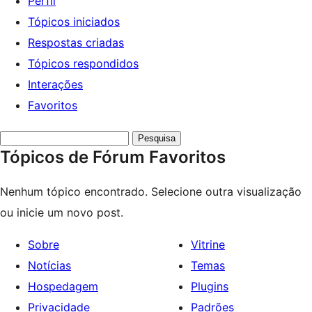
Perfil
Tópicos iniciados
Respostas criadas
Tópicos respondidos
Interações
Favoritos
Pesquisar
Tópicos de Fórum Favoritos
tópicos:
Nenhum tópico encontrado. Selecione outra visualização
ou inicie um novo post.
Sobre
Vitrine
Notícias
Temas
Hospedagem
Plugins
Privacidade
Padrões