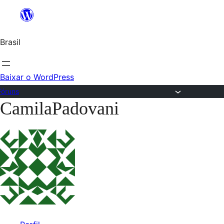
Ir
para
Brasil
o
conteúdo
Baixar o WordPress
Fóruns
CamilaPadovani
Pular
para
o
conteúdo