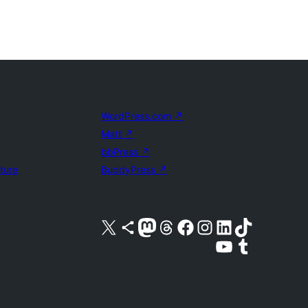
WordPress.com
↗
Matt
↗
bbPress
↗
uture
BuddyPress
↗
Acessar nossa conta do X (antigo Twitter)
Acessar nossa conta do Bluesky
Acessar nossa conta do Mastodon
Acessar nossa conta do Threads
Acessar nossa página do Facebook
Acessar nossa conta do Instagram
Acessar nossa conta do LinkedIn
Acessar nossa conta do TikTok
Acessar nosso canal do YouTube
Acessar nossa conta no Tumblr