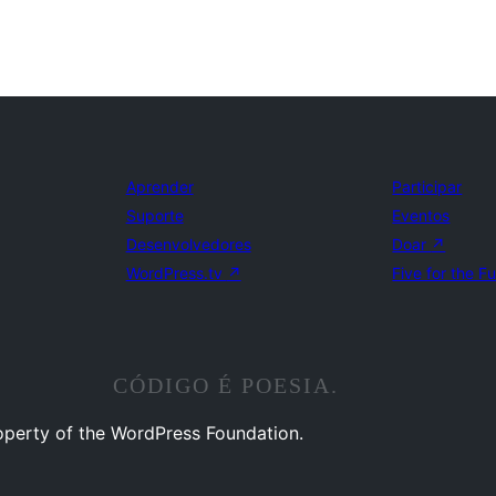
Aprender
Participar
Suporte
Eventos
Desenvolvedores
Doar
↗
WordPress.tv
↗
Five for the F
CÓDIGO É POESIA.
operty of the WordPress Foundation.