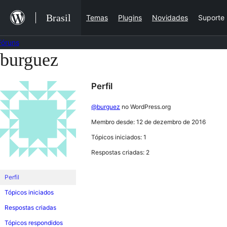
Ir
Brasil
Temas
Plugins
Novidades
Suporte
para
o
Fóruns
conteúdo
burguez
Pular
para
Perfil
o
conteúdo
@burguez
no WordPress.org
Membro desde: 12 de dezembro de 2016
Tópicos iniciados: 1
Respostas criadas: 2
Perfil
Tópicos iniciados
Respostas criadas
Tópicos respondidos