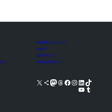
WordPress.com
↗
Matt
↗
bbPress
↗
uture
BuddyPress
↗
Acessar nossa conta do X (antigo Twitter)
Acessar nossa conta do Bluesky
Acessar nossa conta do Mastodon
Acessar nossa conta do Threads
Acessar nossa página do Facebook
Acessar nossa conta do Instagram
Acessar nossa conta do LinkedIn
Acessar nossa conta do TikTok
Acessar nosso canal do YouTube
Acessar nossa conta no Tumblr