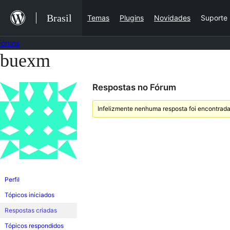
Ir
Brasil
Temas
Plugins
Novidades
Suporte
para
o
Fóruns
conteúdo
buexm
Pular
para
Respostas no Fórum
o
conteúdo
Infelizmente nenhuma resposta foi encontrada
Perfil
Tópicos iniciados
Respostas criadas
Tópicos respondidos