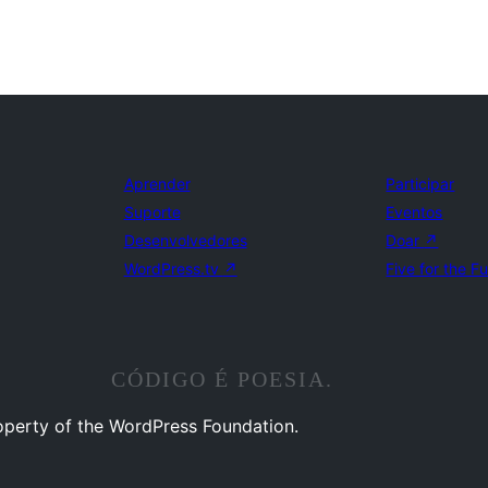
Aprender
Participar
Suporte
Eventos
Desenvolvedores
Doar
↗
WordPress.tv
↗
Five for the F
CÓDIGO É POESIA.
operty of the WordPress Foundation.