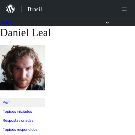
Ir
Brasil
para
o
Fóruns
Daniel Leal
Pular
conteúdo
para
o
conteúdo
Perfil
Tópicos iniciados
Respostas criadas
Tópicos respondidos