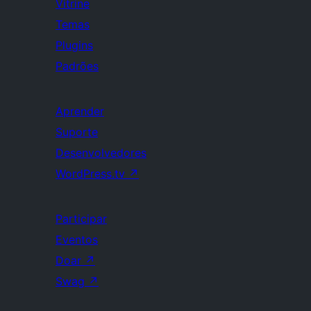
Vitrine
Temas
Plugins
Padrões
Aprender
Suporte
Desenvolvedores
WordPress.tv
↗
Participar
Eventos
Doar
↗
Swag
↗