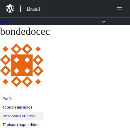
Ir
Brasil
para
o
Fóruns
bondedocec
Pular
conteúdo
para
o
conteúdo
Perfil
Tópicos iniciados
Respostas criadas
Tópicos respondidos