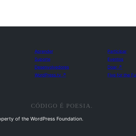
Aprender
Participar
Suporte
Eventos
Desenvolvedores
Doar
↗
WordPress.tv
↗
Five for the F
CÓDIGO É POESIA.
operty of the WordPress Foundation.