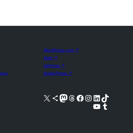
WordPress.com
↗
Matt
↗
bbPress
↗
uture
BuddyPress
↗
Acessar nossa conta do X (antigo Twitter)
Acessar nossa conta do Bluesky
Acessar nossa conta do Mastodon
Acessar nossa conta do Threads
Acessar nossa página do Facebook
Acessar nossa conta do Instagram
Acessar nossa conta do LinkedIn
Acessar nossa conta do TikTok
Acessar nosso canal do YouTube
Acessar nossa conta no Tumblr