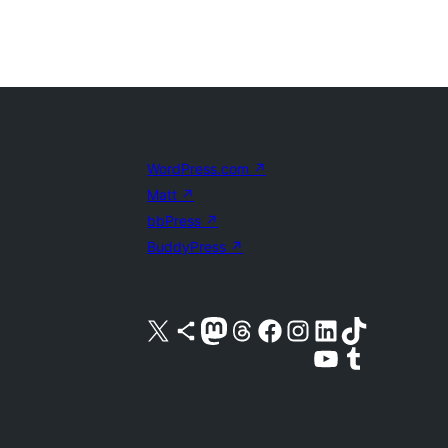
WordPress.com
↗
Matt
↗
bbPress
↗
BuddyPress
↗
Acessar nossa conta do X (antigo Twitter)
Acessar nossa conta do Bluesky
Acessar nossa conta do Mastodon
Acessar nossa conta do Threads
Acessar nossa página do Facebook
Acessar nossa conta do Instagram
Acessar nossa conta do LinkedIn
Acessar nossa conta do TikTok
Acessar nosso canal do YouTube
Acessar nossa conta no Tumblr