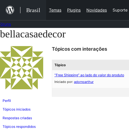
Ir
Brasil
Temas
Plugins
Novidades
Suporte
para
o
Fóruns
conteúdo
bellacasaedecor
Pular
para
Tópicos com interações
o
conteúdo
Tópico
“Free Shipping” ao lado do valor do produto
Iniciado por:
adornoarthur
Perfil
Tópicos iniciados
Respostas criadas
Tópicos respondidos