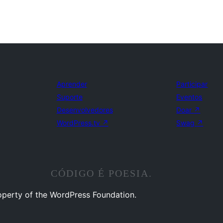
Aprender
Participar
Suporte
Eventos
Desenvolvedores
Doar
↗
WordPress.tv
↗
Swag
↗
CÓDIGO É POESIA.
operty of the WordPress Foundation.