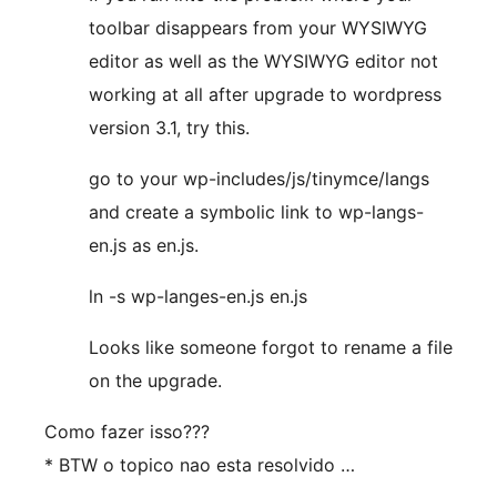
toolbar disappears from your WYSIWYG
editor as well as the WYSIWYG editor not
working at all after upgrade to wordpress
version 3.1, try this.
go to your wp-includes/js/tinymce/langs
and create a symbolic link to wp-langs-
en.js as en.js.
ln -s wp-langes-en.js en.js
Looks like someone forgot to rename a file
on the upgrade.
Como fazer isso???
* BTW o topico nao esta resolvido …