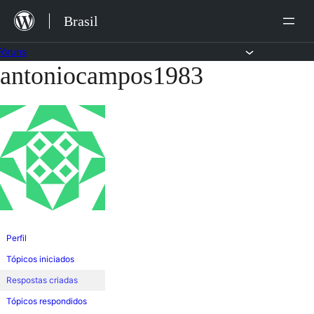
Ir
Brasil
para
o
Fóruns
antoniocampos1983
Pular
conteúdo
para
o
conteúdo
Perfil
Tópicos iniciados
Respostas criadas
Tópicos respondidos