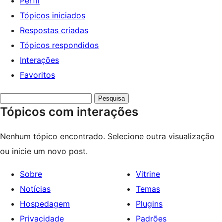
Perfil
Tópicos iniciados
Respostas criadas
Tópicos respondidos
Interações
Favoritos
Pesquisar
Tópicos com interações
tópicos:
Nenhum tópico encontrado. Selecione outra visualização
ou inicie um novo post.
Sobre
Vitrine
Notícias
Temas
Hospedagem
Plugins
Privacidade
Padrões