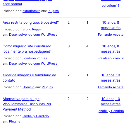
abre normal
estudiom16
Iniciado por:
estudiom16
em:
Plugins
Aréa restrita por grupo, é possível?
2
1
10 anos, 8
meses atrás
Iniciado por:
Bruno Riggs
em:
Desenvolvendo com WordPress
Fernando Acosta
Como migrar o site construído
3
4
10 anos, 8
localmente pra hospedagem?
meses atrás
Iniciado por:
Joedson Pontes
Brasilserv.com.br
em:
Desenvolvendo com WordPress
slider de imagens e formulario de
2
1
10 anos, 10
contato
meses atrás
Iniciado por:
Horácio
em:
Plugins
Fernando Acosta
Alternativa para plugin
2
2
10 anos, 10
WooCommerce Discounts Per
meses atrás
Payment Method
jandielly Candido
Iniciado por:
jandielly Candido
em:
Plugins