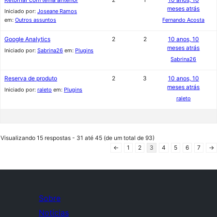
meses atrás
Iniciado por:
Joseane Ramos
em:
Outros assuntos
Fernando Acosta
Google Analytics
2
2
10 anos, 10
meses atrás
Iniciado por:
Sabrina26
em:
Plugins
Sabrina26
Reserva de produto
2
3
10 anos, 10
meses atrás
Iniciado por:
raleto
em:
Plugins
raleto
Visualizando 15 respostas - 31 até 45 (de um total de 93)
←
1
2
3
4
5
6
7
→
Sobre
Notícias