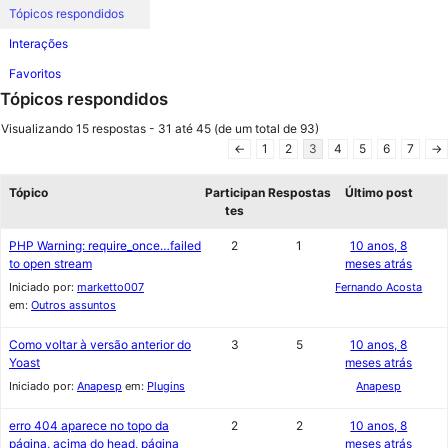
Tópicos respondidos
Interações
Favoritos
Tópicos respondidos
Visualizando 15 respostas - 31 até 45 (de um total de 93)
←
1
2
3
4
5
6
7
→
Tópico
Participan
Respostas
Último post
tes
PHP Warning: require_once…failed
2
1
10 anos, 8
to open stream
meses atrás
Iniciado por:
marketto007
Fernando Acosta
em:
Outros assuntos
Como voltar à versão anterior do
3
5
10 anos, 8
Yoast
meses atrás
Iniciado por:
Anapesp
em:
Plugins
Anapesp
erro 404 aparece no topo da
2
2
10 anos, 8
página, acima do head, página
meses atrás