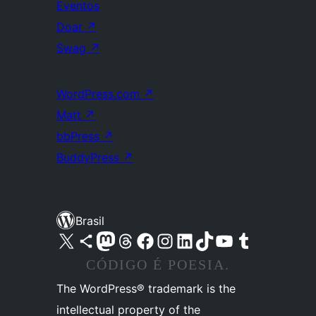
Eventos
Doar
↗
Swag
↗
WordPress.com
↗
Matt
↗
bbPress
↗
BuddyPress
↗
Brasil
Acessar nossa conta do X (antigo Twitter)
Acessar nossa conta do Bluesky
Acessar nossa conta do Mastodon
Acessar nossa conta do Threads
Acessar nossa página do Facebook
Acessar nossa conta do Instagram
Acessar nossa conta do LinkedIn
Acessar nossa conta do TikTok
Acessar nosso canal do YouTube
Acessar nossa conta no Tumblr
CÓDIGO É POESIA.
The WordPress® trademark is the
intellectual property of the