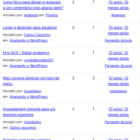
como faço para deixar a resposta
2
7
10 anos, 10
a um comentário logo abaixo dele?
meses atrás
Iniciado por:
Anapesp
em:
Plugins
Anapesp
Logar e deslogar para atualizar
2
1
10 anos, 10
meses atrás
Iniciado por:
Carlos Casimiro
em:
Ajustando o WordPress
Fernando Acosta
Erro 404 – Editar endereço
2
1
10 anos, 10
meses atrás
Iniciado por:
vivianebrindes001
em:
Ajustando o WordPress
Fernando Acosta
Não consigo eliminar um item do
2
2
10 anos, 10
menu
meses atrás
Iniciado por:
lucasbessi
lucasbessi
em:
Ajustando o WordPress
Hospedagem gratuita para um
2
1
10 anos, 10
dominio existente
meses atrás
Iniciado por:
ricardodru
Fernando Acosta
em:
Outros assuntos
Retornar com tema anterior
2
1
10 anos, 10