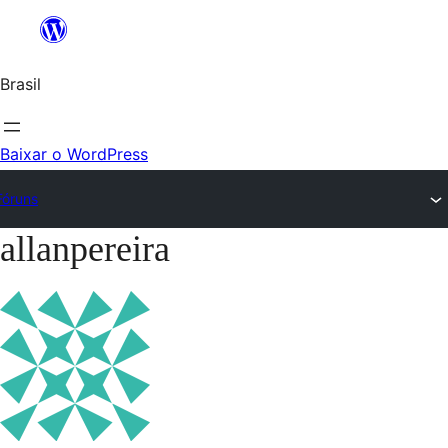
Ir
para
Brasil
o
conteúdo
Baixar o WordPress
Fóruns
allanpereira
Pular
para
o
conteúdo