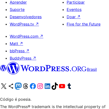
Aprender
Participar
Suporte
Eventos
Desenvolvedores
Doar
↗
WordPress.tv
↗
Five for the Future
WordPress.com
↗
Matt
↗
bbPress
↗
BuddyPress
↗
Brasil
Acessar nossa conta do X (antigo Twitter)
Acessar nossa conta do Bluesky
Acessar nossa conta do Mastodon
Acessar nossa conta do Threads
Acessar nossa página do Facebook
Acessar nossa conta do Instagram
Acessar nossa conta do LinkedIn
Acessar nossa conta do TikTok
Acessar nosso canal do YouTube
Acessar nossa conta no Tumblr
Código é poesia.
The WordPress® trademark is the intellectual property of