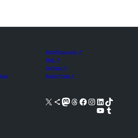
WordPress.com
↗
Matt
↗
bbPress
↗
uture
BuddyPress
↗
Acessar nossa conta do X (antigo Twitter)
Acessar nossa conta do Bluesky
Acessar nossa conta do Mastodon
Acessar nossa conta do Threads
Acessar nossa página do Facebook
Acessar nossa conta do Instagram
Acessar nossa conta do LinkedIn
Acessar nossa conta do TikTok
Acessar nosso canal do YouTube
Acessar nossa conta no Tumblr