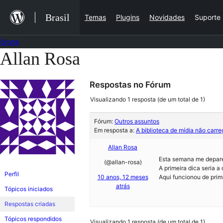
Ir
Brasil
Temas
Plugins
Novidades
Suporte
para
o
Fóruns
conteúdo
Allan Rosa
Pular
para
Respostas no Fórum
o
conteúdo
Visualizando 1 resposta (de um total de 1)
Fórum:
Outros assuntos
Em resposta a:
A biblioteca de mídia não carre
Allan Rosa
Esta semana me deparei
(@allan-rosa)
A primeira dica seria a
Perfil
10 anos, 12 meses
Aqui funcionou de prim
atrás
Tópicos iniciados
Respostas criadas
Tópicos respondidos
Visualizando 1 resposta (de um total de 1)