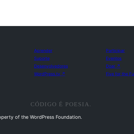
Aprender
Participar
Suporte
Eventos
Desenvolvedores
Doar
↗
WordPress.tv
↗
Five for the F
CÓDIGO É POESIA.
operty of the WordPress Foundation.