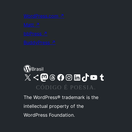
WordPress.com
↗
Matt
↗
bbPress
↗
BuddyPress
↗
Brasil
Acessar nossa conta do X (antigo Twitter)
Acessar nossa conta do Bluesky
Acessar nossa conta do Mastodon
Acessar nossa conta do Threads
Acessar nossa página do Facebook
Acessar nossa conta do Instagram
Acessar nossa conta do LinkedIn
Acessar nossa conta do TikTok
Acessar nosso canal do YouTube
Acessar nossa conta no Tumblr
CÓDIGO É POESIA.
The WordPress® trademark is the
intellectual property of the
WordPress Foundation.