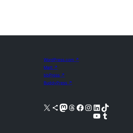
WordPress.com
↗
Matt
↗
bbPress
↗
BuddyPress
↗
Acessar nossa conta do X (antigo Twitter)
Acessar nossa conta do Bluesky
Acessar nossa conta do Mastodon
Acessar nossa conta do Threads
Acessar nossa página do Facebook
Acessar nossa conta do Instagram
Acessar nossa conta do LinkedIn
Acessar nossa conta do TikTok
Acessar nosso canal do YouTube
Acessar nossa conta no Tumblr