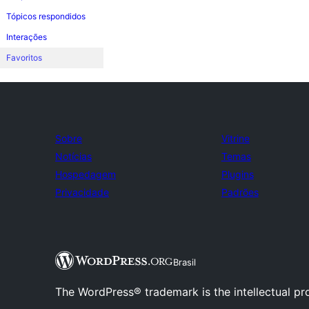
Tópicos respondidos
Interações
Favoritos
Sobre
Vitrine
Notícias
Temas
Hospedagem
Plugins
Privacidade
Padrões
Brasil
The WordPress® trademark is the intellectual pr