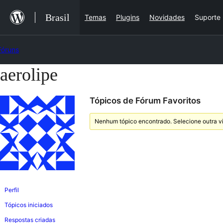
Ir
Brasil
Temas
Plugins
Novidades
Suporte
para
o
Fóruns
conteúdo
aerolipe
Pular
para
Tópicos de Fórum Favoritos
o
conteúdo
Nenhum tópico encontrado. Selecione outra vi
Perfil
Tópicos iniciados
Respostas criadas