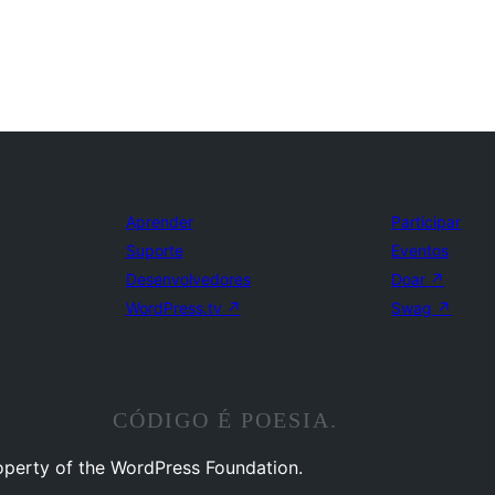
Aprender
Participar
Suporte
Eventos
Desenvolvedores
Doar
↗
WordPress.tv
↗
Swag
↗
CÓDIGO É POESIA.
operty of the WordPress Foundation.