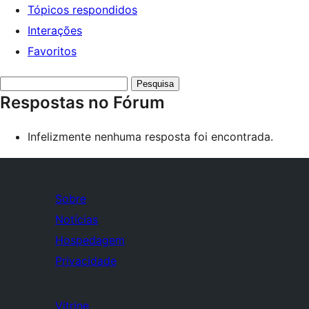
Tópicos respondidos
Interações
Favoritos
Pesquisar
Respostas no Fórum
respostas:
Infelizmente nenhuma resposta foi encontrada.
Sobre
Notícias
Hospedagem
Privacidade
Vitrine