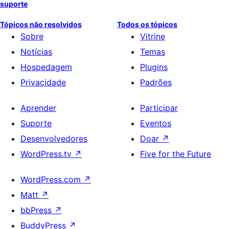
suporte
Tópicos não resolvidos
Todos os tópicos
Sobre
Vitrine
Notícias
Temas
Hospedagem
Plugins
Privacidade
Padrões
Aprender
Participar
Suporte
Eventos
Desenvolvedores
Doar
↗
WordPress.tv
↗
Five for the Future
WordPress.com
↗
Matt
↗
bbPress
↗
BuddyPress
↗