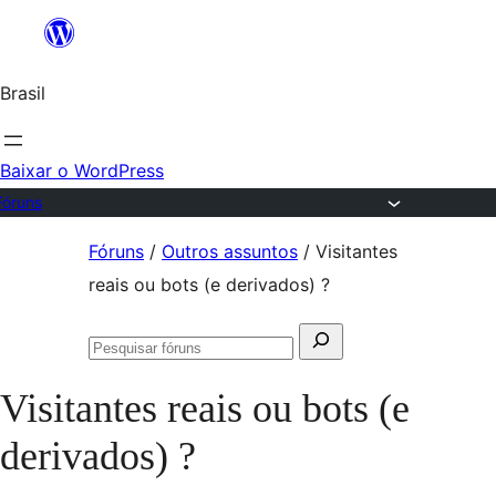
Ir
para
Brasil
o
conteúdo
Baixar o WordPress
Fóruns
Pular
Fóruns
/
Outros assuntos
/
Visitantes
para
reais ou bots (e derivados) ?
o
Pesquisar
conteúdo
Pesquisar
por:
fóruns
Visitantes reais ou bots (e
derivados) ?