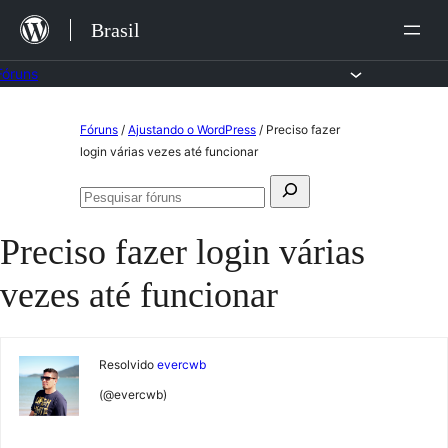
Ir
Brasil
para
o
Fóruns
conteúdo
Pular
Fóruns
/
Ajustando o WordPress
/
Preciso fazer
para
login várias vezes até funcionar
o
Pesquisar
conteúdo
Pesquisar
por:
fóruns
Preciso fazer login várias
vezes até funcionar
Resolvido
evercwb
(@evercwb)