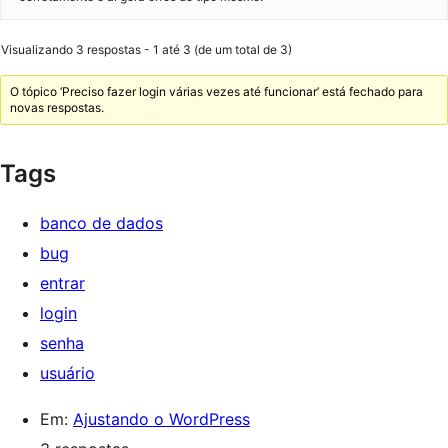
Visualizando 3 respostas - 1 até 3 (de um total de 3)
O tópico ‘Preciso fazer login várias vezes até funcionar’ está fechado para
novas respostas.
Tags
banco de dados
bug
entrar
login
senha
usuário
Em:
Ajustando o WordPress