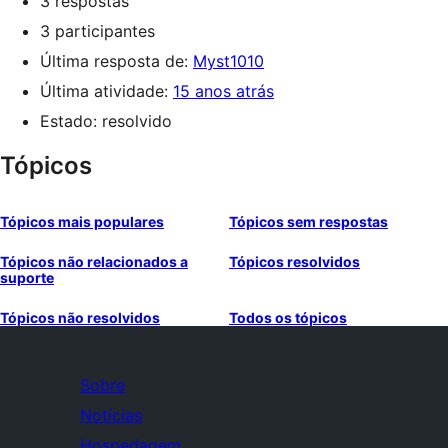
3 respostas
3 participantes
Última resposta de:
Myst1010
Última atividade:
15 anos atrás
Estado: resolvido
Tópicos
Tópicos mais populares
Tópicos sem respostas
Tópicos não relacionados a
Tópicos resolvidos
suporte
Tópicos não resolvidos
Todos os tópicos
Sobre
Notícias
Hospedagem