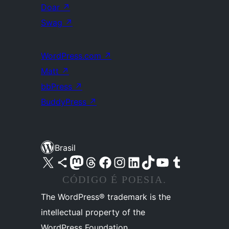
Doar
↗
Swag
↗
WordPress.com
↗
Matt
↗
bbPress
↗
BuddyPress
↗
Brasil
Acessar nossa conta do X (antigo Twitter)
Acessar nossa conta do Bluesky
Acessar nossa conta do Mastodon
Acessar nossa conta do Threads
Acessar nossa página do Facebook
Acessar nossa conta do Instagram
Acessar nossa conta do LinkedIn
Acessar nossa conta do TikTok
Acessar nosso canal do YouTube
Acessar nossa conta no Tumblr
CÓDIGO É POESIA.
The WordPress® trademark is the
intellectual property of the
WordPress Foundation.