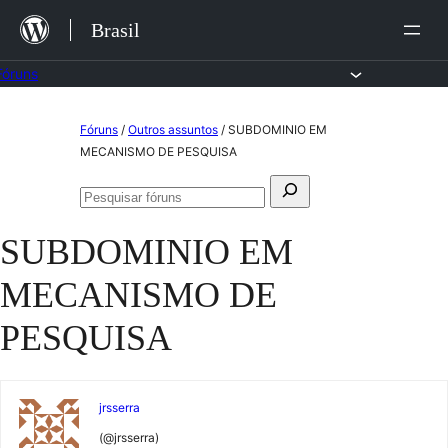
Ir
Brasil
para
o
Fóruns
conteúdo
Pular
Fóruns
/
Outros assuntos
/
SUBDOMINIO EM
para
MECANISMO DE PESQUISA
o
Pesquisar
conteúdo
Pesquisar
por:
fóruns
SUBDOMINIO EM
MECANISMO DE
PESQUISA
jrsserra
(@jrsserra)