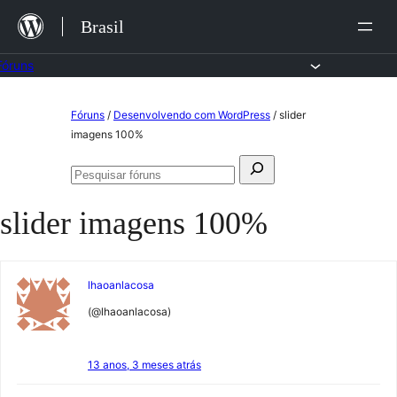
Ir
Brasil
para
o
Fóruns
conteúdo
Pular
Fóruns
/
Desenvolvendo com WordPress
/
slider
para
imagens 100%
o
Pesquisar
conteúdo
Pesquisar
por:
fóruns
slider imagens 100%
lhaoanlacosa
(@lhaoanlacosa)
13 anos, 3 meses atrás