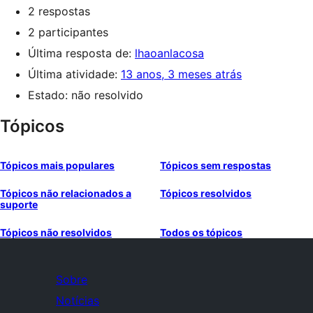
2 respostas
2 participantes
Última resposta de:
lhaoanlacosa
Última atividade:
13 anos, 3 meses atrás
Estado: não resolvido
Tópicos
Tópicos mais populares
Tópicos sem respostas
Tópicos não relacionados a
Tópicos resolvidos
suporte
Tópicos não resolvidos
Todos os tópicos
Sobre
Notícias