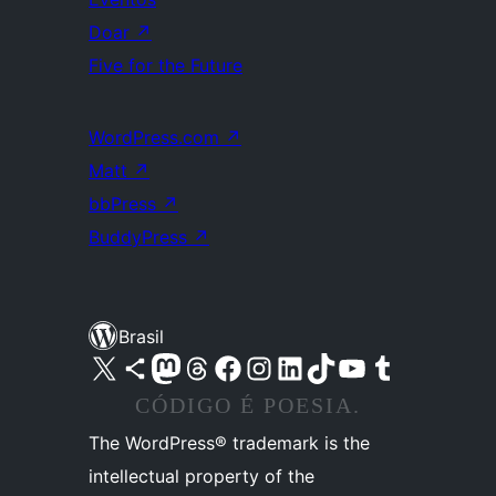
Doar
↗
Five for the Future
WordPress.com
↗
Matt
↗
bbPress
↗
BuddyPress
↗
Brasil
Acessar nossa conta do X (antigo Twitter)
Acessar nossa conta do Bluesky
Acessar nossa conta do Mastodon
Acessar nossa conta do Threads
Acessar nossa página do Facebook
Acessar nossa conta do Instagram
Acessar nossa conta do LinkedIn
Acessar nossa conta do TikTok
Acessar nosso canal do YouTube
Acessar nossa conta no Tumblr
CÓDIGO É POESIA.
The WordPress® trademark is the
intellectual property of the