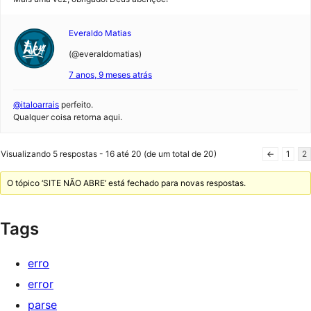
Everaldo Matias
(@everaldomatias)
7 anos, 9 meses atrás
@italoarrais
perfeito.
Qualquer coisa retorna aqui.
Visualizando 5 respostas - 16 até 20 (de um total de 20)
←
1
2
O tópico ‘SITE NÃO ABRE’ está fechado para novas respostas.
Tags
erro
error
parse