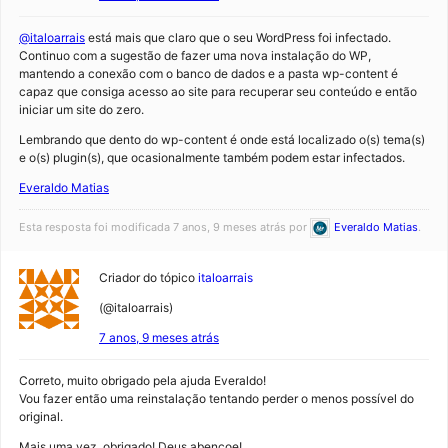
@italoarrais
está mais que claro que o seu WordPress foi infectado.
Continuo com a sugestão de fazer uma nova instalação do WP,
mantendo a conexão com o banco de dados e a pasta wp-content é
capaz que consiga acesso ao site para recuperar seu conteúdo e então
iniciar um site do zero.
Lembrando que dento do wp-content é onde está localizado o(s) tema(s)
e o(s) plugin(s), que ocasionalmente também podem estar infectados.
Everaldo Matias
Esta resposta foi modificada 7 anos, 9 meses atrás por
Everaldo Matias
.
Criador do tópico
italoarrais
(@italoarrais)
7 anos, 9 meses atrás
Correto, muito obrigado pela ajuda Everaldo!
Vou fazer então uma reinstalação tentando perder o menos possível do
original.
Mais uma vez, obrigado! Deus abençoe!