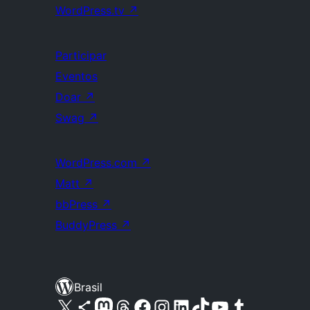
WordPress.tv
↗
Participar
Eventos
Doar
↗
Swag
↗
WordPress.com
↗
Matt
↗
bbPress
↗
BuddyPress
↗
Brasil
Acessar nossa conta do X (antigo Twitter)
Acessar nossa conta do Bluesky
Acessar nossa conta do Mastodon
Acessar nossa conta do Threads
Acessar nossa página do Facebook
Acessar nossa conta do Instagram
Acessar nossa conta do LinkedIn
Acessar nossa conta do TikTok
Acessar nosso canal do YouTube
Acessar nossa conta no Tumblr