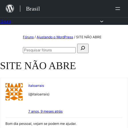
Ir
Brasil
para
o
Fóruns
conteúdo
Pular
Fóruns
/
Ajustando o WordPress
/
SITE NÃO ABRE
para
Pesquisar
o
Pesquisar
por:
fóruns
conteúdo
SITE NÃO ABRE
italoarrais
(@italoarrais)
7 anos, 9 meses atrás
Bom dia pessoal, vejam se podem me ajudar.