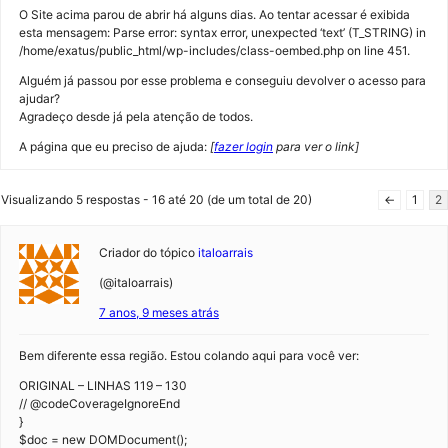
O Site acima parou de abrir há alguns dias. Ao tentar acessar é exibida
esta mensagem: Parse error: syntax error, unexpected ‘text’ (T_STRING) in
/home/exatus/public_html/wp-includes/class-oembed.php on line 451.
Alguém já passou por esse problema e conseguiu devolver o acesso para
ajudar?
Agradeço desde já pela atenção de todos.
A página que eu preciso de ajuda:
[
fazer login
para ver o link]
Visualizando 5 respostas - 16 até 20 (de um total de 20)
←
1
2
Criador do tópico
italoarrais
(@italoarrais)
7 anos, 9 meses atrás
Bem diferente essa região. Estou colando aqui para você ver:
ORIGINAL – LINHAS 119 – 130
// @codeCoverageIgnoreEnd
}
$doc = new DOMDocument();