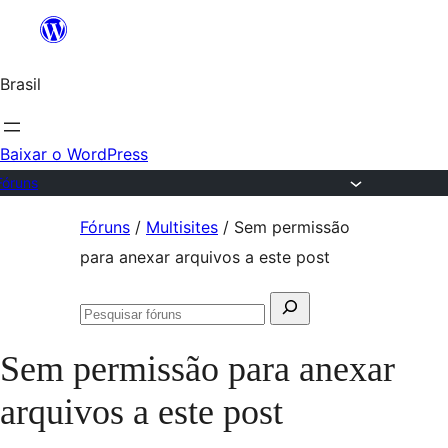
Ir
para
Brasil
o
conteúdo
Baixar o WordPress
Fóruns
Pular
Fóruns
/
Multisites
/
Sem permissão
para
para anexar arquivos a este post
o
Pesquisar
conteúdo
Pesquisar
por:
fóruns
Sem permissão para anexar
arquivos a este post