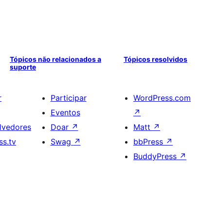
Tópicos não relacionados a
Tópicos resolvidos
suporte
r
Participar
WordPress.com
Eventos
↗
lvedores
Doar
↗
Matt
↗
s.tv
Swag
↗
bbPress
↗
BuddyPress
↗