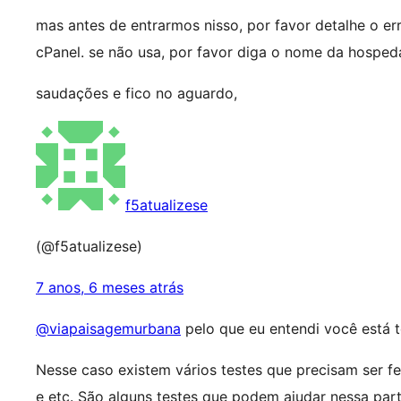
mas antes de entrarmos nisso, por favor detalhe o er
cPanel. se não usa, por favor diga o nome da hospe
saudações e fico no aguardo,
f5atualizese
(@f5atualizese)
7 anos, 6 meses atrás
@viapaisagemurbana
pelo que eu entendi você está t
Nesse caso existem vários testes que precisam ser f
e etc. São alguns testes que podem ajudar nessa part