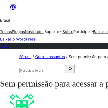
Ir
para
Brasil
o
conteúdo
Temas
Plugins
Novidades
Suporte
Sobre
Participe
Baixar 
Baixar o WordPress
Fóruns
Pular
Fóruns
/
Outros assuntos
/
Sem permissão para 
para
Pesquisar
o
Pesquisar
por:
conteúdo
fóruns
Sem permissão para acessar a 