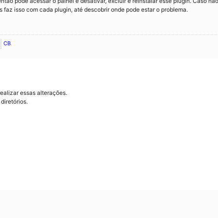
ão pode acessar o painel e desativar, excluir e reinstalar esse plugin. Caso nã
is faz isso com cada plugin, até descobrir onde pode estar o problema.
CB
.
ealizar essas alterações.
diretórios.