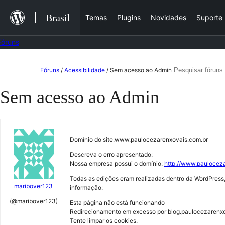
Ir
Brasil
Temas
Plugins
Novidades
Suporte
para
o
Fóruns
conteúdo
Pular
Pesquisar
Fóruns
/
Acessibilidade
/
Sem acesso ao Admin
para
por:
Sem acesso ao Admin
o
conteúdo
Domínio do site:www.paulocezarenxovais.com.br
Descreva o erro apresentado:
Nossa empresa possui o domínio:
http://www.paulocez
Todas as edições eram realizadas dentro da WordPres
maribover123
informação:
(@maribover123)
Esta página não está funcionando
Redirecionamento em excesso por blog.paulocezarenx
Tente limpar os cookies.