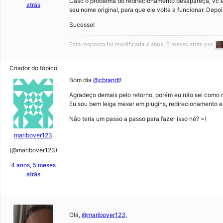
Caso o problema do redirecionamento desapareça, vc ent
atrás
seu nome original, para que ele volte a funcionar. Depo
Sucesso!
Esta resposta foi modificada 4 anos, 5 meses atrás por
Criador do tópico
Bom dia
@cbrandt
!
Agradeço demais pelo retorno, porém eu não sei como r
Eu sou bem leiga mexer em plugins, redirecionamento e 
Não teria um passo a passo para fazer isso né? =(
maribover123
(@maribover123)
4 anos, 5 meses
atrás
Olá,
@maribover123
,