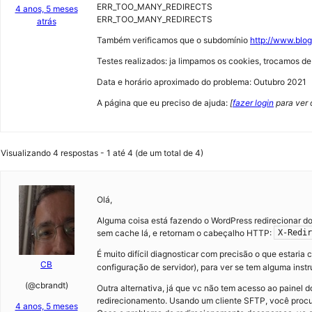
ERR_TOO_MANY_REDIRECTS
4 anos, 5 meses
ERR_TOO_MANY_REDIRECTS
atrás
Também verificamos que o subdomínio
http://www.blo
Testes realizados: ja limpamos os cookies, trocamos d
Data e horário aproximado do problema: Outubro 2021
A página que eu preciso de ajuda:
[
fazer login
para ver o
Visualizando 4 respostas - 1 até 4 (de um total de 4)
Olá,
Alguma coisa está fazendo o WordPress redirecionar 
sem cache lá, e retornam o cabeçalho HTTP:
X-Redir
É muito difícil diagnosticar com precisão o que estari
CB
configuração de servidor), para ver se tem alguma ins
(@cbrandt)
Outra alternativa, já que vc não tem acesso ao painel 
redirecionamento. Usando um cliente SFTP, você procur
4 anos, 5 meses