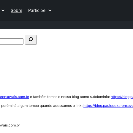
Sobre
Participe
Pesquisar
fóruns
arenxovais.com.br
e também temos o nosso blog como subdomínio:
https://blog.
s, porém há algum tempo quando acessamos o link:
https://blog.paulocezarenxov
ovais.com.br