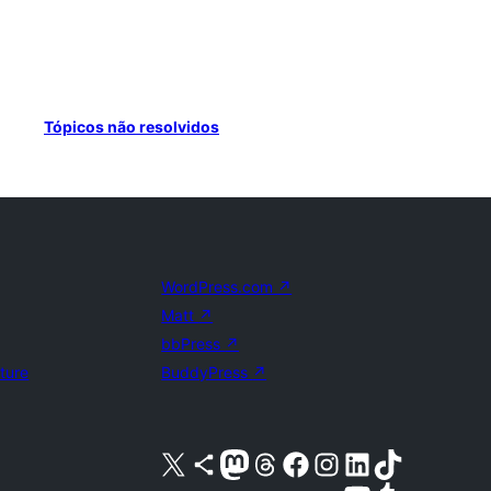
Tópicos não resolvidos
WordPress.com
↗
Matt
↗
bbPress
↗
uture
BuddyPress
↗
Acessar nossa conta do X (antigo Twitter)
Acessar nossa conta do Bluesky
Acessar nossa conta do Mastodon
Acessar nossa conta do Threads
Acessar nossa página do Facebook
Acessar nossa conta do Instagram
Acessar nossa conta do LinkedIn
Acessar nossa conta do TikTok