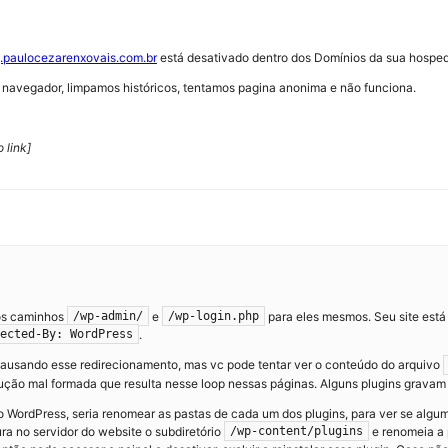
g.paulocezarenxovais.com.br
está desativado dentro dos Domínios da sua hosped
e navegador, limpamos históricos, tentamos pagina anonima e não funciona.
 link]
dos caminhos
e
para eles mesmos. Seu site está
/wp-admin/
/wp-login.php
.
ected-By: WordPress
a causando esse redirecionamento, mas vc pode tentar ver o conteúdo do arquivo
trução mal formada que resulta nesse loop nessas páginas. Alguns plugins gravam
do WordPress, seria renomear as pastas de cada um dos plugins, para ver se alg
a no servidor do website o subdiretório
e renomeia a p
/wp-content/plugins