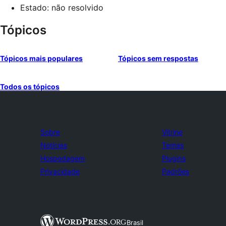
Estado: não resolvido
Tópicos
Tópicos mais populares
Tópicos sem respostas
Todos os tópicos
Sobre
Vitrine
Notícias
Temas
Hospedagem
Plugins
Privacidade
Padrões
Brasil