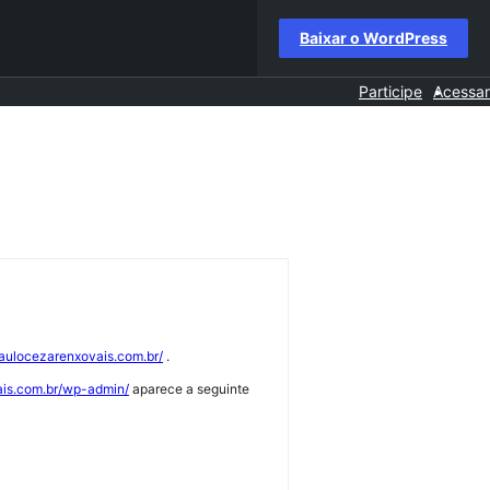
Baixar o WordPress
Participe
Acessar
paulocezarenxovais.com.br/
.
ais.com.br/wp-admin/
aparece a seguinte