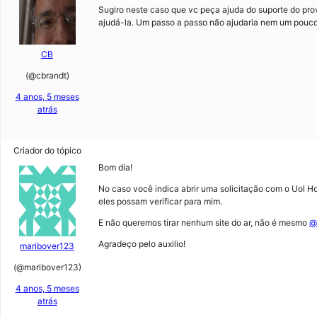
Sugiro neste caso que vc peça ajuda do suporte do pro
ajudá-la. Um passo a passo não ajudaria nem um pouco,
CB
(@cbrandt)
4 anos, 5 meses
atrás
Criador do tópico
Bom dia!
No caso você indica abrir uma solicitação com o Uol Ho
eles possam verificar para mim.
E não queremos tirar nenhum site do ar, não é mesmo
@
Agradeço pelo auxilio!
maribover123
(@maribover123)
4 anos, 5 meses
atrás