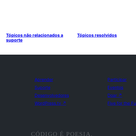
Tópicos não relacionados a
Tópicos resolvidos
suporte
Aprender
Participar
Suporte
Eventos
Desenvolvedores
Doar
↗
WordPress.tv
↗
Five for the F
CÓDIGO É POESIA.